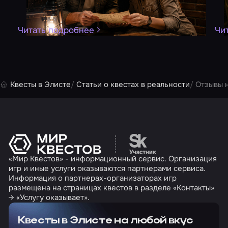
Читать подробнее
Чи
Квесты в Элисте
Статьи о квестах в реальности
Отзывы 
Перейти на сайт партн
«Мир Квестов» - информационный сервис. Организация
игр и иные услуги оказываются партнерами сервиса.
Информация о партнерах-организаторах игр
размещена на страницах квестов в разделе «Контакты»
→ «Услугу оказывает».
Квесты в Элисте на любой вкус