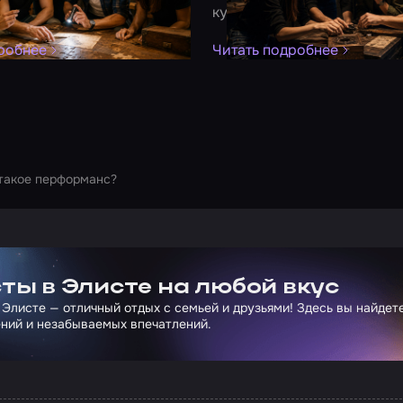
и другие форматы под
куда сходить в дождливый 
анию
робнее
Читать подробнее
такое перформанс?
ртнера Сколково
ты в Элисте на любой вкус
 Элисте — отличный отдых с семьей и друзьями! Здесь вы найде
ний и незабываемых впечатлений.