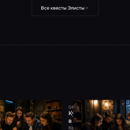
Все квесты Элисты
2026
6 минут
Смельчак
04 августа 2026
8 минут
См
тить день рождения:
Куда сходить в плоху
для взрослой компании
в Москве: 10 идей под
линг, тематическая
Квест, музей, антикафе и д