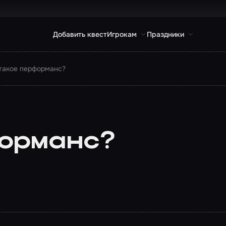
Добавить квест
Игрокам
Праздники
такое перформанс?
форманс?