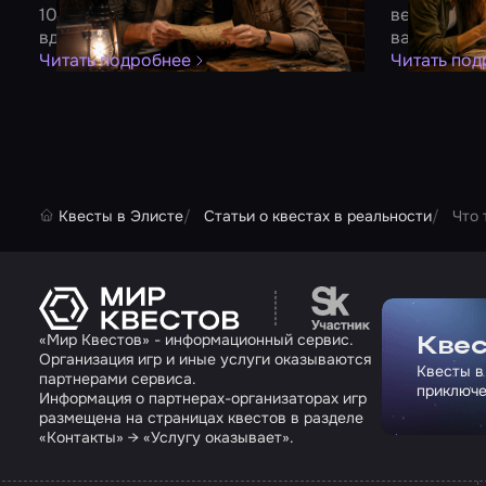
10 идей для незабываемого вечера
вечеринка 
вдвоем
вашу комп
Читать подробнее
Читать под
Квесты в Элисте
Статьи о квестах в реальности
Что 
Перейти на сайт па
«Мир Квестов» - информационный сервис.
Квес
Организация игр и иные услуги оказываются
Квесты в
партнерами сервиса.
приключе
Информация о партнерах-организаторах игр
размещена на страницах квестов в разделе
«Контакты» → «Услугу оказывает».