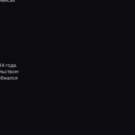
мансах
14 года.
льством
абжался