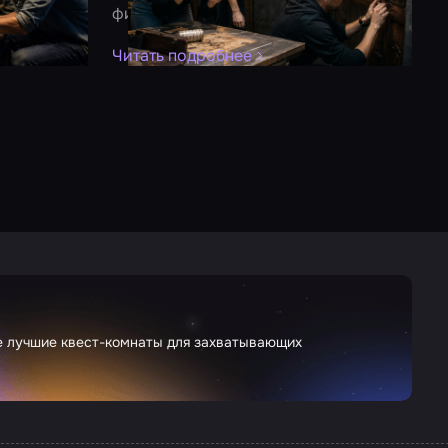
день
финала – разбираем по шагам
н
б
Читать подробнее
Ч
те лучшие квест-комнаты для захватывающих