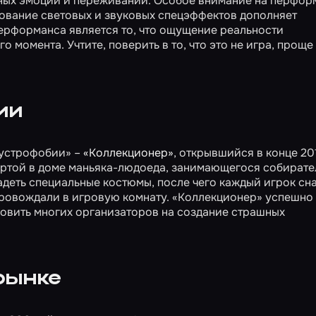
ных эмоций и переживаний. Особое внимание на перфор
ование световых и звуковых спецэффектов дополняет
ерформанса является то, что ощущение реальности
 момента. Учтите, поверить в то, что это не игра, проще
ии
аустрофобии» –
«Коллекционер»
, открывшийся в конце 20
ертой в доме маньяка-людоеда, занимающегося собирате
адеть специальные костюмы, после чего каждый игрок сн
провождали в игровую комнату. «Коллекционер» успешно
хновить многих организаторов на создание страшных
рынке