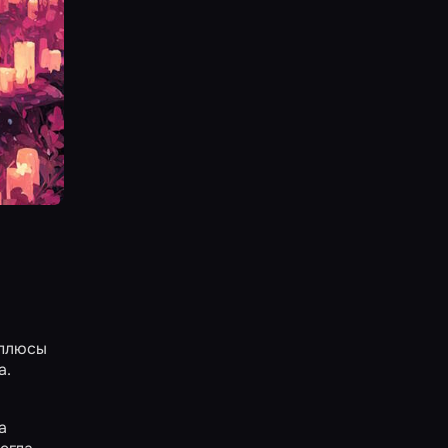
 плюсы
а.
а