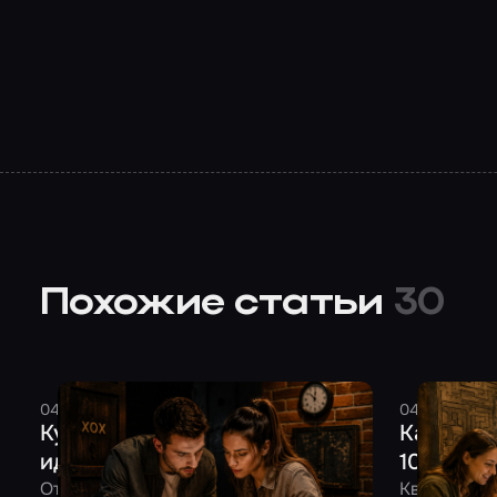
Похожие статьи
30
04 августа 2026
7 минут
Смельчак
04 августа 
Куда сходить на свидание: 10
Как отме
идей для двоих
10 идей 
От квеста до романтического ужина –
Квест, боу