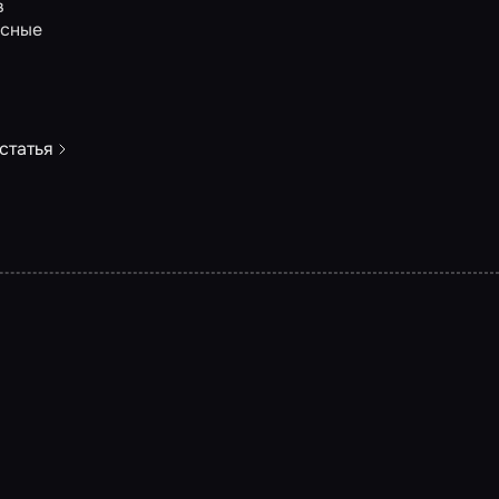
в
есные
статья