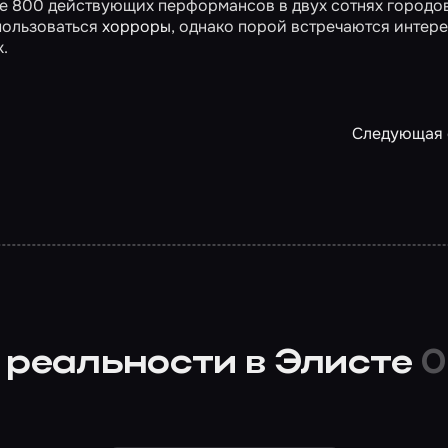
ее 800 действующих перформансов в двух сотнях городо
пользоваться
хорроры
, однако порой встречаются интер
.
Следующая 
 реальности в Элисте
0