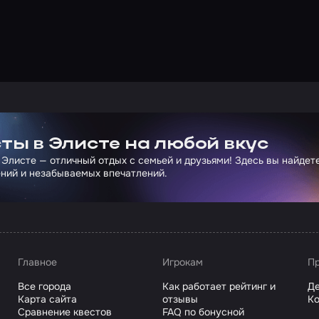
ртнера Сколково
ты в Элисте на любой вкус
 Элисте — отличный отдых с семьей и друзьями! Здесь вы найде
ний и незабываемых впечатлений.
Главное
Игрокам
Пр
Все города
Как работает рейтинг и
Де
Карта сайта
отзывы
Ко
Сравнение квестов
FAQ по бонусной