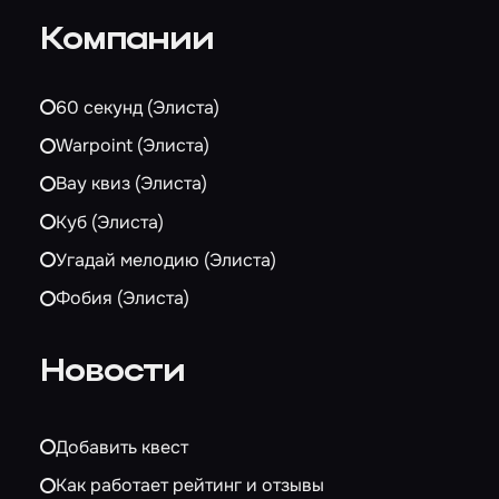
Компании
60 секунд (Элиста)
Warpoint (Элиста)
Вау квиз (Элиста)
Куб (Элиста)
Угадай мелодию (Элиста)
Фобия (Элиста)
Новости
Добавить квест
Как работает рейтинг и отзывы