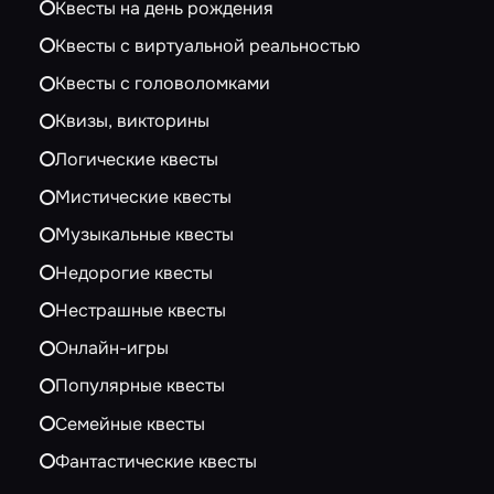
Квесты на день рождения
Квесты с виртуальной реальностью
Квесты с головоломками
Квизы, викторины
Логические квесты
Мистические квесты
Музыкальные квесты
Недорогие квесты
Нестрашные квесты
Онлайн-игры
Популярные квесты
Семейные квесты
Фантастические квесты